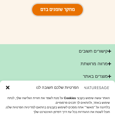
מחקר שומנים בדם
קישורים חשובים
מרווה מרושתת
מוצרים באתר
הפרטיות שלכם חשובה לנו
האתר עושה שימוש בקבצי
Cookies
על מנת לשפר את חוויית הגלישה שלך, לנתח
שימוש באתר, ולהתאים לך תכנים פרסומיים.
כל המידע הנמצא באתר ניתן למטרות חינוכיות בלבד, אינו מהווה תחליף לייעוץ, טיפול, אבחון
בלחיצה על "מאשר" אתה מסכים לשימוש בקבצים בהתאם למדיניות הפרטיות שלנו.
והשגחה של רופא מוסמך, ואינו ערוך או מעוצב כדי לקדם או לפרסם שיטות ריפוי או מוצרים
תוכל לשנות את ההגדרות בכל עת דרך דפדפן האינטרנט שלך