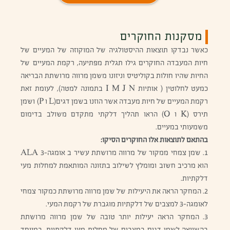
מסקנות החוקרים
כאשר נבדקו תוצאות ההיסטולגיה של המוקוזה של המעיים של
חיות המעבדה החוקרים גילו תגלית מפתיעה, רקמת המעיים של
החיות שהיו חולות בקוליטיס וניזונו משמן מרווה מרושתת הבריאה
כמעט לחלוטין ( אותיות I M J N בתמונה למטה), לעומת זאת
רקמת המעיים של חיות מעבדה אשר הוזנו בשמן דגים(L ו P) ושמן
תירס (K ו O) הראו תהליך דלקתי מתקדם משולב בדימום
משמעותי במעיים.
בהתאם לתוצאות אלו החוקרים הסיקו:
1. שמן צמחי ממקור של מרווה מרושתת עשיר ב אומגה-3 ALA
הוא מרכיב חשוב ומומלץ לשילוב בתזונה המותאמת למחלות מעי
דלקתיות.
2. המחקר הראה את היעילות של שמן מרווה מרושתת כמקור צמחי
לאומגה-3 למצבים של דלקתיות מוגברת של רקמת המעי.
3. המחקר הראה יעילות יותר טובה של שמן מרווה מרושתת