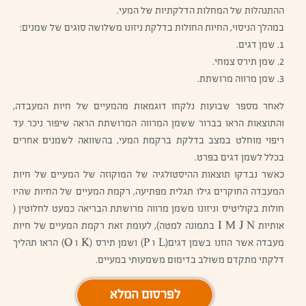
ההתנהלות של המחלות הדלקתיות של המעי.
במהלך הניסוי, החיות החולות בדלקת ניזונו משלושה סוגים של שמנים:
1. שמן דגים.
2. שמן תירס צמחי.
3. שמן מרווה מרושתת.
לאחר מספר שבועות נלקחו דוגמאות מהמעיים של חיות המעבדה,
והתוצאות הראו בברור ששמן המרווה המרושתת הראה שיפור ניכר עד
ריפוי מוחלט במצב בדלקת ברקמת המעי, בהשוואה לשמנים אחרים
בכלל לשמן דגים בפרט.
כאשר נבדקו תוצאות ההיסטולגיה של המוקוזה של המעיים של חיות
המעבדה החוקרים גילו תגלית מפתיעה, רקמת המעיים של החיות שהיו
חולות בקוליטיס וניזונו משמן מרווה מרושתת הבריאה כמעט לחלוטין (
אותיות I M J N בתמונה למטה), לעומת זאת רקמת המעיים של חיות
מעבדה אשר הוזנו בשמן דגים(L ו P) ושמן תירס (K ו O) הראו תהליך
דלקתי מתקדם משולב בדימום משמעותי במעיים.
לפרסום המלא