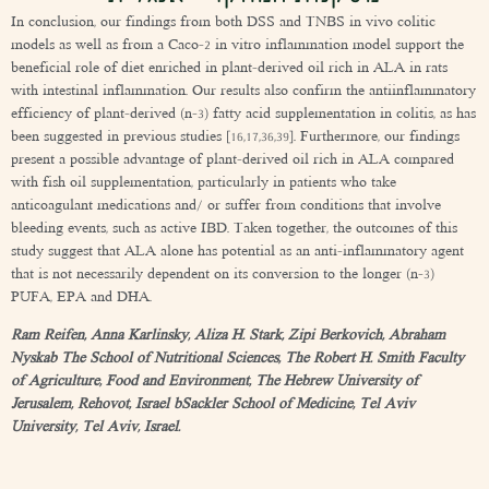
In conclusion, our findings from both DSS and TNBS in vivo colitic
models as well as from a Caco-2 in vitro inflammation model support the
beneficial role of diet enriched in plant-derived oil rich in ALA in rats
with intestinal inflammation. Our results also confirm the antiinflammatory
efficiency of plant-derived (n-3) fatty acid supplementation in colitis, as has
been suggested in previous studies [16,17,36,39]. Furthermore, our findings
present a possible advantage of plant-derived oil rich in ALA compared
with fish oil supplementation, particularly in patients who take
anticoagulant medications and/ or suffer from conditions that involve
bleeding events, such as active IBD. Taken together, the outcomes of this
study suggest that ALA alone has potential as an anti-inflammatory agent
that is not necessarily dependent on its conversion to the longer (n-3)
PUFA, EPA and DHA.
Ram Reifen, Anna Karlinsky, Aliza H. Stark, Zipi Berkovich, Abraham
Nyskab The School of Nutritional Sciences, The Robert H. Smith Faculty
of Agriculture, Food and Environment, The Hebrew University of
Jerusalem, Rehovot, Israel bSackler School of Medicine, Tel Aviv
University, Tel Aviv, Israel.